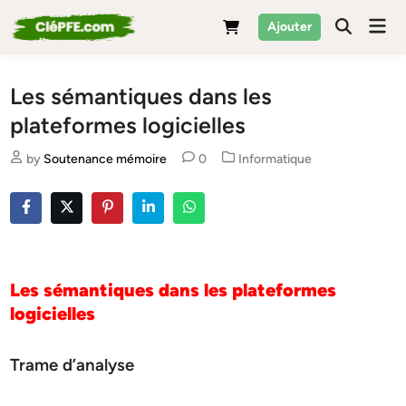
Skip
Mai
Ajouter
to
Men
content
Les sémantiques dans les
plateformes logicielles
Posted
by
Soutenance mémoire
0
Informatique
in
Les sémantiques dans les plateformes
logicielles
Trame d’analyse