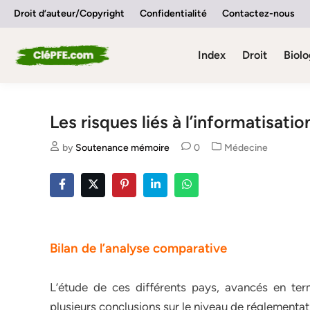
Skip
Droit d’auteur/Copyright
Confidentialité
Contactez-nous
to
content
Index
Droit
Biolo
Les risques liés à l’informatisatio
Posted
by
Soutenance mémoire
0
Médecine
in
Bilan de l’analyse comparative
L’étude de ces différents pays, avancés en ter
plusieurs conclusions sur le niveau de réglementat