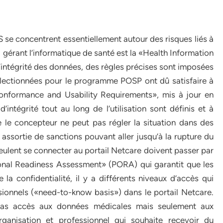
S se concentrent essentiellement autour des risques liés à
l gérant l’informatique de santé est la «Health Information
 l’intégrité des données, des règles précises sont imposées
électionnées pour le programme POSP ont dû satisfaire à
onformance and Usability Requirements», mis à jour en
’intégrité tout au long de l’utilisation sont définis et à
e le concepteur ne peut pas régler la situation dans des
e assortie de sanctions pouvant aller jusqu’à la rupture du
veulent se connecter au portail Netcare doivent passer par
tional Readiness Assessment» (PORA) qui garantit que les
la confidentialité, il y a différents niveaux d’accès qui
ionnels («need-to-know basis») dans le portail Netcare.
 pas accès aux données médicales mais seulement aux
anisation et professionnel qui souhaite recevoir du