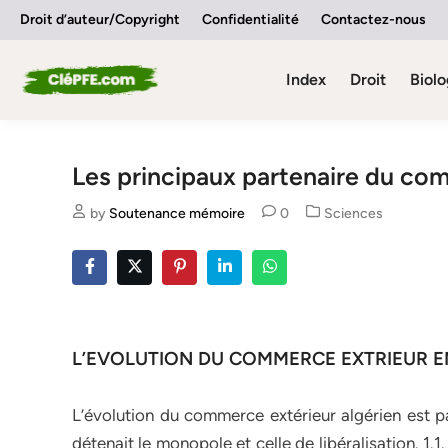
Skip
Droit d’auteur/Copyright
Confidentialité
Contactez-nous
to
content
Index
Droit
Biolo
Les principaux partenaire du co
Posted
by
Soutenance mémoire
0
Sciences
in
L’EVOLUTION DU COMMERCE EXTRIEUR E
L’évolution du commerce extérieur algérien est pa
détenait le monopole et celle de libéralisation. 1.