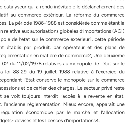
 catalyseur qui a rendu inévitable le déclanchement des
relatif au commerce extérieur. La réforme du commerce
étapes. La période 1986-1988 est considérée comme étant la
on relative aux autorisations globales d’importations (AGI)
pole de l’état sur le commerce extérieur1, cette période
t établis par produit, par opérateur et des plans de
ule réglementation en matière de commerce2; Une deuxième
- 02 du 11/02/1978 relatives au monopole de l’état sur le
loi 88-29 du 19 juillet 1988 relative à l’exercice du
 cependant l’Etat conserve le monopole sur le commerce
oncessions et de cahier des charges. Le secteur privé reste
se voit toujours interdit l’accès à la revente en état.
ec l’ancienne règlementation. Mieux encore, apparaît une
e régulation économique par le marché et l’allocation
gets- devises et les licences d’importations4.