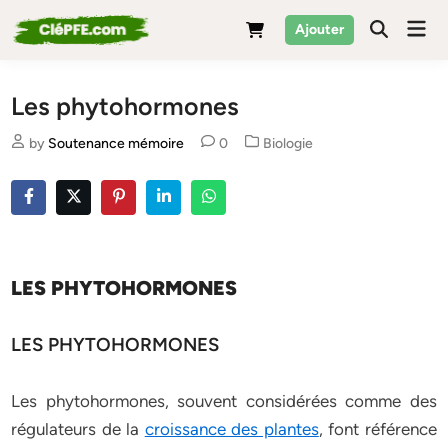
Skip
Mai
Ajouter
to
Men
content
Les phytohormones
Posted
by
Soutenance mémoire
0
Biologie
in
LES PHYTOHORMONES
LES PHYTOHORMONES
Les phytohormones, souvent considérées comme des
régulateurs de la
croissance des plantes
, font référence