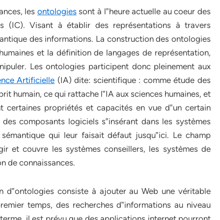
ances, les
ontologies
sont à l‟heure actuelle au coeur des
 (IC). Visant à établir des représentations à travers
antique des informations. La construction des ontologies
umaines et la définition de langages de représentation,
nipuler. Les ontologies participent donc pleinement aux
ence Artificielle
(IA) dite: scientifique : comme étude des
rit humain, ce qui rattache l‟IA aux sciences humaines, et
 certaines propriétés et capacités en vue d‟un certain
 des composants logiciels s‟insérant dans les systèmes
sémantique qui leur faisait défaut jusqu‟ici. Le champ
gir et couvre les systèmes conseillers, les systèmes de
on de connaissances.
on d‟ontologies consiste à ajouter au Web une véritable
remier temps, des recherches d‟informations au niveau
erme, il est prévu que des applications internet pourront