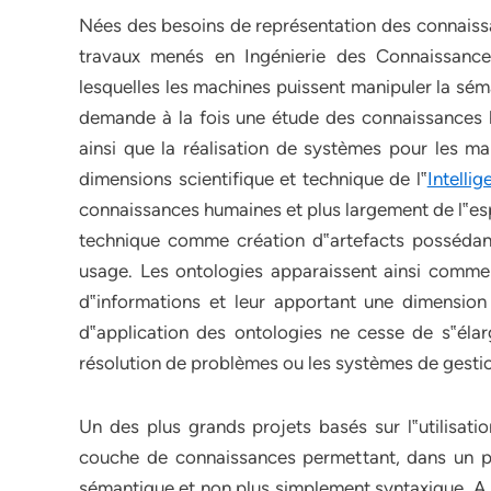
Nées des besoins de représentation des connaiss
travaux menés en Ingénierie des Connaissances
lesquelles les machines puissent manipuler la sém
demande à la fois une étude des connaissances h
ainsi que la réalisation de systèmes pour les ma
dimensions scientifique et technique de l‟
Intellig
connaissances humaines et plus largement de l‟esp
technique comme création d‟artefacts possédant
usage. Les ontologies apparaissent ainsi comme
d‟informations et leur apportant une dimension 
d‟application des ontologies ne cesse de s‟élar
résolution de problèmes ou les systèmes de gesti
Un des plus grands projets basés sur l‟utilisati
couche de connaissances permettant, dans un p
sémantique et non plus simplement syntaxique. A t