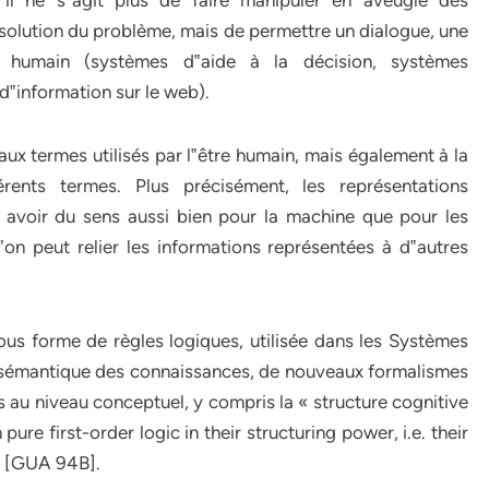
 il ne s‟agit plus de faire manipuler en aveugle des
la solution du problème, mais de permettre un dialogue, une
ur humain (systèmes d‟aide à la décision, systèmes
d‟information sur le web).
x termes utilisés par l‟être humain, mais également à la
rents termes. Plus précisément, les représentations
 avoir du sens aussi bien pour la machine que pour les
 l‟on peut relier les informations représentées à d‟autres
ous forme de règles logiques, utilisée dans les Systèmes
se sémantique des connaissances, de nouveaux formalismes
s au niveau conceptuel, y compris la « structure cognitive
re first-order logic in their structuring power, i.e. their
 » [GUA 94B].