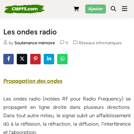
Skip
Mai
Ajouter
to
Men
content
Les ondes radio
Posted
by
Soutenance mémoire
0
Réseaux informatiques
in
Propagation des ondes
Les ondes radio (notées RF pour Radio Frequency) se
propagent en ligne droite dans plusieurs directions.
Dans tout autre milieu, le signal subit un affaiblissement
dû à la réflexion, la réfraction, la diffusion, l’interférence
et l’absorption.