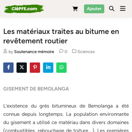
Skip
Mai
Ajouter
to
Men
content
Les matériaux traites au bitume en
revêtement routier
Posted
by
Soutenance mémoire
0
Sciences
in
GISEMENT DE BEMOLANGA
L’existence du grès bitumineux de Bemolanga a été
connue depuis longtemps. La population environnante
du gisement a utilisé ce matériau dans divers domaines
(combustibles, rebouchage de toiture …). Les premières