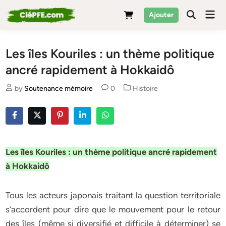
Skip
Mai
Ajouter
to
Men
content
Les îles Kouriles : un thème politique
ancré rapidement à Hokkaidô
Posted
by
Soutenance mémoire
0
Histoire
in
Les îles Kouriles : un thème politique ancré rapidement
à Hokkaidô
Tous les acteurs japonais traitant la question territoriale
s’accordent pour dire que le mouvement pour le retour
des îles (même si diversifié et difficile à déterminer) se