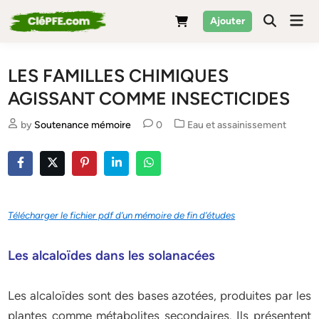
Skip
Mai
Ajouter
to
Men
content
LES FAMILLES CHIMIQUES
AGISSANT COMME INSECTICIDES
Posted
by
Soutenance mémoire
0
Eau et assainissement
in
Télécharger le fichier pdf d’un mémoire de fin d’études
Les alcaloïdes dans les solanacées
Les alcaloïdes sont des bases azotées, produites par les
plantes comme métabolites secondaires. Ils présentent