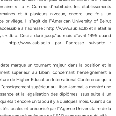
maine « .lb ». Comme d‟habitude, les établissements
domaines et à plusieurs niveaux, encore une fois, un
 privilège. Il s‟agit de l‟American University of Beirut
ccessible à l‟adresse : http://www.aub.ac.lb et il était le
s « .lb ». Ceci a duré jusqu‟au mois d‟avril 1995 quand
: http://www.aub.ac.lb par l‟adresse suivante :
 date marque un tournant majeur dans la position et le
nement supérieur au Liban, concernant l‟enseignement à
rture de Higher Education International Conference qui a
 de l‟enseignement supérieur au Liban Jammal, a montré une
ssance et la légalisation des diplômes issus suite à un
qui était encore un tabou il y a quelques mois. Quant à ce
ités locales et préconisé par l‟Agence Universitaire de la
‟action engagé en faveur de l‟EAD sans grande publicité.