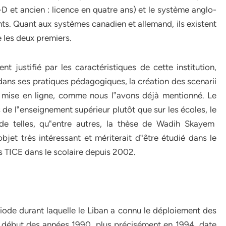
 et ancien : licence en quatre ans) et le système anglo-
ents. Quant aux systèmes canadien et allemand, ils existent
 les deux premiers.
ent justifié par les caractéristiques de cette institution,
E dans ses pratiques pédagogiques, la création des scenarii
r mise en ligne, comme nous l‟avons déjà mentionné. Le
ts de l‟enseignement supérieur plutôt que sur les écoles, le
tude telles, qu‟entre autres, la thèse de Wadih Skayem
bjet très intéressant et mériterait d‟être étudié dans le
es TICE dans le scolaire depuis 2002.
riode durant laquelle le Liban a connu le déploiement des
e début des années 1990, plus précisément en 1994, date