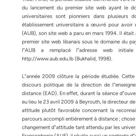
du lancement du premier site web ayant le do
universitaires sont pionniers dans plusieurs 
établissement universitaire a œuvré pour avoir ce
(AUB), son site web a paru en mars 1994. Il était a
premier site web libanais sous le domaine du pay
l‟AUB a remplacé l‟adresse web initiale 
http://www.aub.edu.lb (Bukhalid, 1998).
L‟année 2009 clôture la période étudiée. Cette
discours politique de la direction de l‟enseig
distance (EAD). En effet, durant la séance d‟ouve
eu lieu le 23 avril 2009 à Beyrouth, le directeur
attitude plutôt favorable concernant la reconnai
parcours accompli entièrement à distance ; chose 
changement d‟attitude tant attendu par les univers
Francophonie (AUF), il révèle aussi un contexte d