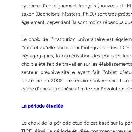
système d‟enseignement français (nouveau : L-M-D
saxon (Bachelor’s, Master’s, Ph.D.) sont très prés
également, cependant ils sont moins répandus que
Le choix de l‟institution universitaire est égalem
l‟intérêt qu‟elle porte pour l‟intégration des TIC
pédagogiques, la numérisation des cours et leu
choix a été fait de travailler sur les établissemen
secteur préuniversitaire ayant fait l‟objet d‟é
soutenue en 2002. Le terrain scolaire serait un o
cadre d‟une autre thèse afin de voir l‟évolution d
La période étudiée
Le choix de la période étudiée est basé sur la pé
TICE. Ainsi, la période étudiée commence vers l