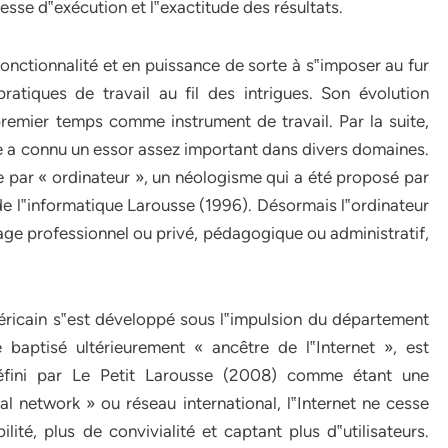
itesse d‟exécution et l‟exactitude des résultats.
nctionnalité et en puissance de sorte à s‟imposer au fur
ratiques de travail au fil des intrigues. Son évolution
premier temps comme instrument de travail. Par la suite,
ue a connu un essor assez important dans divers domaines.
 par « ordinateur », un néologisme qui a été proposé par
de l‟informatique Larousse (1996). Désormais l‟ordinateur
sage professionnel ou privé, pédagogique ou administratif,
éricain s‟est développé sous l‟impulsion du département
aptisé ultérieurement « ancêtre de l‟Internet », est
Défini par Le Petit Larousse (2008) comme étant une
al network » ou réseau international, l‟Internet ne cesse
té, plus de convivialité et captant plus d‟utilisateurs.