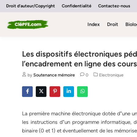
Skip
Droit d’auteur/Copyright
Confidentialité
Contactez-nous
to
content
Index
Droit
Biolo
Les dispositifs électroniques p
l’encadrement en ligne des cours 
Posted
by
Soutenance mémoire
0
Electronique
in
La première machine électronique dotée d‟une uni
les instructions d‟un programme informatique, d
binaire (0 et 1) et éventuellement de les mémorise