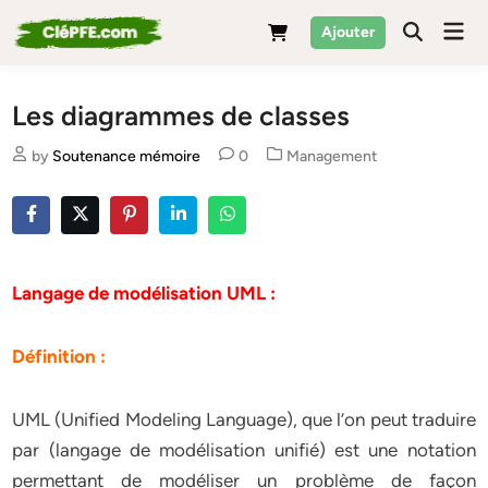
Skip
Mai
Ajouter
to
Men
content
Les diagrammes de classes
Posted
by
Soutenance mémoire
0
Management
in
Langage de modélisation UML :
Définition :
UML (Unified Modeling Language), que l’on peut traduire
par (langage de modélisation unifié) est une notation
permettant de modéliser un problème de façon