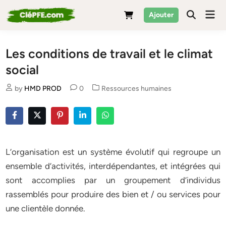
Skip
Mai
Ajouter
to
Men
content
Les conditions de travail et le climat
social
Posted
by
HMD PROD
0
Ressources humaines
in
L’organisation est un système évolutif qui regroupe un
ensemble d’activités, interdépendantes, et intégrées qui
sont accomplies par un groupement d’individus
rassemblés pour produire des bien et / ou services pour
une clientèle donnée.