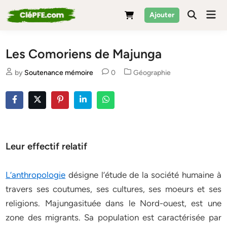
Skip
Mai
Ajouter
to
Men
content
Les Comoriens de Majunga
Posted
by
Soutenance mémoire
0
Géographie
in
Leur effectif relatif
L’anthropologie
désigne l’étude de la société humaine à
travers ses coutumes, ses cultures, ses moeurs et ses
religions. Majungasituée dans le Nord-ouest, est une
zone des migrants. Sa population est caractérisée par