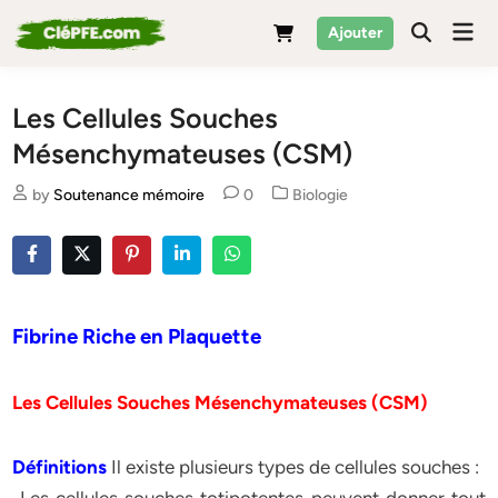
Skip
Mai
Ajouter
to
Men
content
Les Cellules Souches
Mésenchymateuses (CSM)
Posted
by
Soutenance mémoire
0
Biologie
in
Fibrine Riche en Plaquette
Les Cellules Souches Mésenchymateuses (CSM)
Définitions
Il existe plusieurs types de cellules souches :