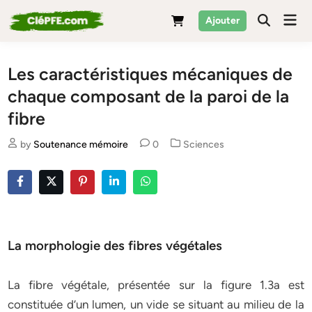
Skip
Mai
Ajouter
to
Men
content
Les caractéristiques mécaniques de
chaque composant de la paroi de la
fibre
Posted
by
Soutenance mémoire
0
Sciences
in
La morphologie des fibres végétales
La fibre végétale, présentée sur la figure 1.3a est
constituée d’un lumen, un vide se situant au milieu de la