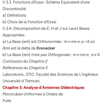
II.3.3. Fonctions d’Essai- Schéma Equivalent d’une
Discontinuité
a) Définitions
b) Choix de la Fonction d’Essai
II.3.4. Décomposition de
E
,
H
et
J
sur Leurs Bases
Appropriées
a) La Base {
e
m
} est Orthonormée :
m n mn
e
,
e
=δ où
δ
mn
est le delta de
Kronecker
b) La Base {
e
m
} n’est pas Orthogonale :
m n mn
e
,
e
≠ δ
Conclusion du Chapitre 2
Références du Chapitre 2
Laboratoire_ STIC. Faculté des Sciences de L’ingénieur.
Université d Tlemcen.
Chapitre 3: Analyse d’Antennes Diélectriques
Microruban Uniformes à Ondes de
Fuite