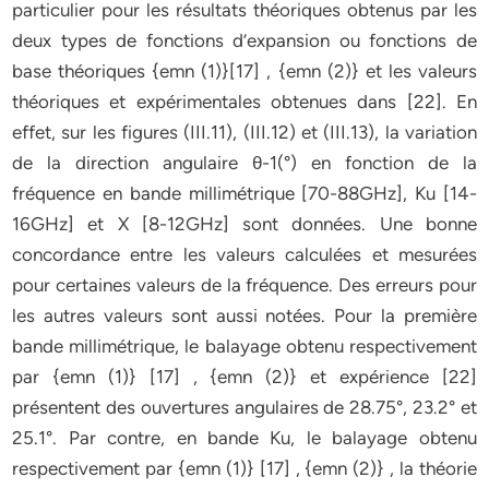
particulier pour les résultats théoriques obtenus par les
deux types de fonctions d’expansion ou fonctions de
base théoriques {emn (1)}[17] , {emn (2)} et les valeurs
théoriques et expérimentales obtenues dans [22]. En
effet, sur les figures (III.11), (III.12) et (III.13), la variation
de la direction angulaire θ-1(°) en fonction de la
fréquence en bande millimétrique [70-88GHz], Ku [14-
16GHz] et X [8-12GHz] sont données. Une bonne
concordance entre les valeurs calculées et mesurées
pour certaines valeurs de la fréquence. Des erreurs pour
les autres valeurs sont aussi notées. Pour la première
bande millimétrique, le balayage obtenu respectivement
par {emn (1)} [17] , {emn (2)} et expérience [22]
présentent des ouvertures angulaires de 28.75°, 23.2° et
25.1°. Par contre, en bande Ku, le balayage obtenu
respectivement par {emn (1)} [17] , {emn (2)} , la théorie