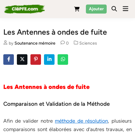
Skip
Mai
Ajouter
to
Men
content
Les Antennes à ondes de fuite
Posted
by
Soutenance mémoire
0
Sciences
in
Les Antennes à ondes de fuite
Comparaison et Validation de la Méthode
Afin de valider notre
méthode de résolution
, plusieurs
comparaisons sont élaborées avec d’autres travaux, en