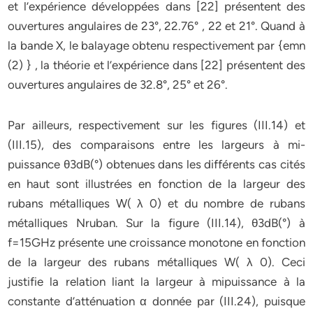
et l’expérience développées dans [22] présentent des
ouvertures angulaires de 23°, 22.76° , 22 et 21°. Quand à
la bande X, le balayage obtenu respectivement par {emn
(2) } , la théorie et l’expérience dans [22] présentent des
ouvertures angulaires de 32.8°, 25° et 26°.
Par ailleurs, respectivement sur les figures (III.14) et
(III.15), des comparaisons entre les largeurs à mi-
puissance θ3dB(°) obtenues dans les différents cas cités
en haut sont illustrées en fonction de la largeur des
rubans métalliques W( λ 0) et du nombre de rubans
métalliques Nruban. Sur la figure (III.14), θ3dB(°) à
f=15GHz présente une croissance monotone en fonction
de la largeur des rubans métalliques W( λ 0). Ceci
justifie la relation liant la largeur à mipuissance à la
constante d’atténuation α donnée par (III.24), puisque