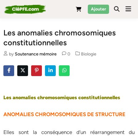
Skip
Mai
Ajouter
to
Men
content
Les anomalies chromosomiques
constitutionnelles
Posted
by
Soutenance mémoire
0
Biologie
in
Les anomalies chromosomiques constitutionnelles
ANOMALIES CHROMOSOMIQUES DE STRUCTURE
Elles sont la conséquence d’un réarrangement du