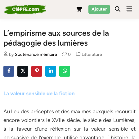
Skip
Mai
Ajouter
to
Men
content
L’empirisme aux sources de la
pédagogie des lumières
Posted
by
Soutenance mémoire
0
Littérature
in
La valeur sensible de la fiction
Au lieu des préceptes et des maximes auxquels recourait
encore volontiers le XVIIe siècle, le siècle des Lumières,
à la faveur d’une réflexion sur la valeur sensible et
persuasive de l’exemple, utilise davantage l’ histoire, la