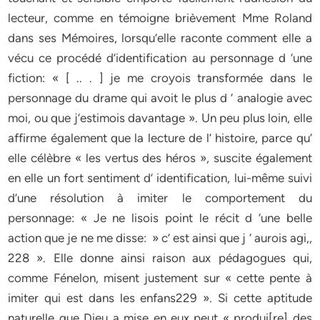
lecteur, comme en témoigne brièvement Mme Roland
dans ses Mémoires, lorsqu’elle raconte comment elle a
vécu ce procédé d’identification au personnage d ‘une
fiction: « [ .. . ] je me croyois transformée dans le
personnage du drame qui avoit le plus d ‘ analogie avec
moi, ou que j’estimois davantage ». Un peu plus loin, elle
affirme également que la lecture de l’ histoire, parce qu’
elle célèbre « les vertus des héros », suscite également
en elle un fort sentiment d’ identification, lui-même suivi
d’une résolution à imiter le comportement du
personnage: « Je ne lisois point le récit d ‘une belle
action que je ne me disse: » c’ est ainsi que j ‘ aurois agi,,
228 ». Elle donne ainsi raison aux pédagogues qui,
comme Fénelon, misent justement sur « cette pente à
imiter qui est dans les enfans229 ». Si cette aptitude
naturelle que Dieu a mise en eux peut « produi[re] des