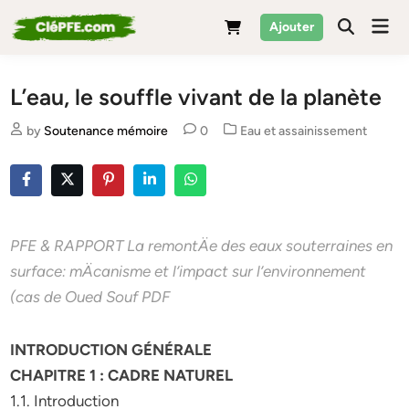
Skip
Mai
Ajouter
to
Men
content
L’eau, le souffle vivant de la planète
Posted
by
Soutenance mémoire
0
Eau et assainissement
in
PFE & RAPPORT La remontÄe des eaux souterraines en
surface: mÄcanisme et l’impact sur l’environnement
(cas de Oued Souf PDF
INTRODUCTION GÉNÉRALE
CHAPITRE 1 : CADRE NATUREL
1.1. Introduction