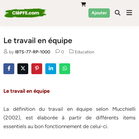
Skip
to
Mai
Ajouter
Men
content
Le travail en équipe
Posted
by
IBTS-77-RP-1000
0
Education
in
Le travail en équipe
La définition du travail en équipe selon Mucchielli
(2002), est élaborée à partir de différents items
essentiels au bon fonctionnement de celui-ci.