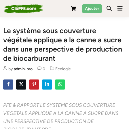
Skip
Mai
Ajouter
to
Men
content
Le système sous couverture
végétale applique a la canne a sucre
dans une perspective de production
de biocarburant
Posted
by
admin-pro
0
Ecologie
in
PFE & RAPPORT LE SYSTEME SOUS COUVERTURE
VEGETALE APPLIQUE A LA CANNE A SUCRE DANS
UNE PERSPECTIVE DE PRODUCTION DE