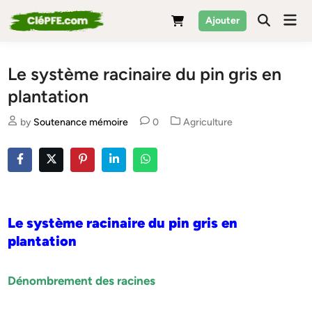
Skip
Mai
Ajouter
to
Men
content
Le système racinaire du pin gris en
plantation
Posted
by
Soutenance mémoire
0
Agriculture
in
Le système racinaire du pin gris en
plantation
Dénombrement des racines