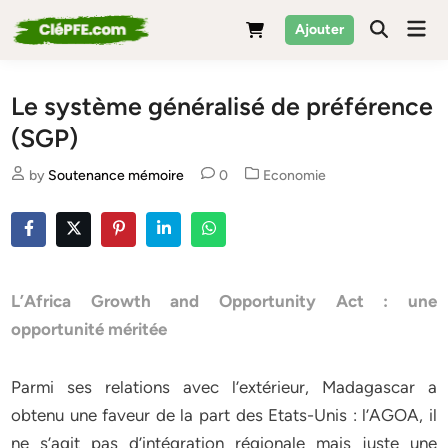
Skip
Mai
Ajouter
to
Men
content
Le système généralisé de préférence
(SGP)
Posted
by
Soutenance mémoire
0
Economie
in
L’Africa Growth and Opportunity Act : une
opportunité méritée
Parmi ses relations avec l’extérieur, Madagascar a
obtenu une faveur de la part des Etats-Unis : l’AGOA, il
ne s’agit pas d’intégration régionale mais juste une