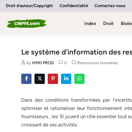
Skip
Droit d’auteur/Copyright
Confidentialité
Contactez-nous
to
content
Index
Droit
Biolo
Le système d’information des r
Posted
by
HMD PROD
0
Ressources humaines
in
Dans des conditions transformées par l’incerti
optimiser et rationaliser leur fonctionnement int
fournisseurs , les SI jouent un rôle essentiel tout 
croissant de ses activités.