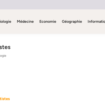
iologie
Médecine
Economie
Géographie
Informati
stes
logie
tistes