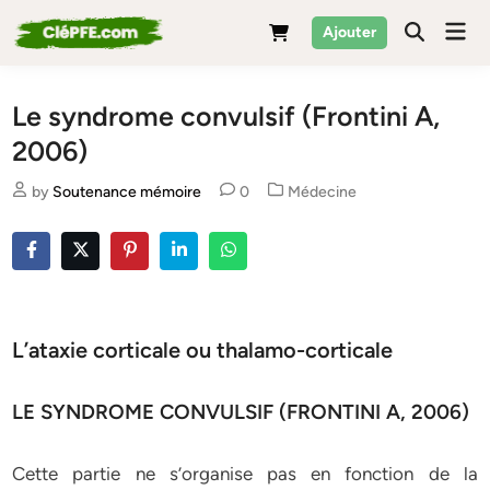
Skip
Mai
Ajouter
to
Men
content
Le syndrome convulsif (Frontini A,
2006)
Posted
by
Soutenance mémoire
0
Médecine
in
L’ataxie corticale ou thalamo-corticale
LE SYNDROME CONVULSIF (FRONTINI A, 2006)
Cette partie ne s’organise pas en fonction de la