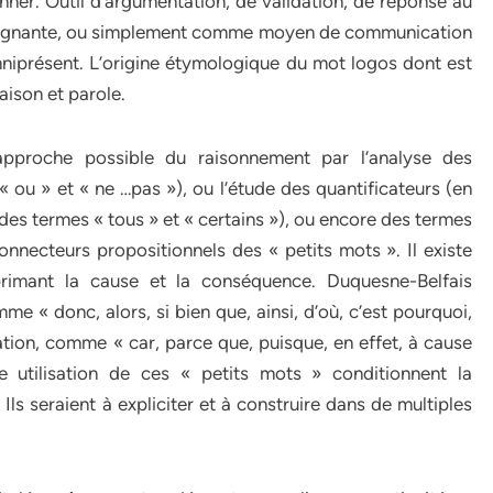
sonner. Outil d’argumentation, de validation, de réponse au
nseignante, ou simplement comme moyen de communication
mniprésent. L’origine étymologique du mot logos dont est
raison et parole.
approche possible du raisonnement par l’analyse des
 « ou » et « ne …pas »), ou l’étude des quantificateurs (en
r des termes « tous » et « certains »), ou encore des termes
nnecteurs propositionnels des « petits mots ». Il existe
rimant la cause et la conséquence. Duquesne-Belfais
me « donc, alors, si bien que, ainsi, d’où, c’est pourquoi,
tion, comme « car, parce que, puisque, en effet, à cause
e utilisation de ces « petits mots » conditionnent la
ls seraient à expliciter et à construire dans de multiples