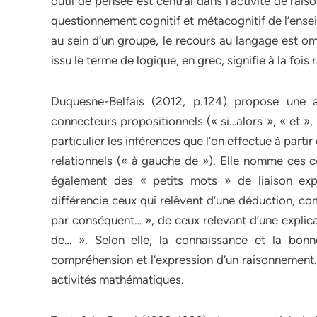
outil de pensée est central dans l’activité de rai
questionnement cognitif et métacognitif de l’e
au sein d’un groupe, le recours au langage est o
issu le terme de logique, en grec, signifie à la fois 
Duquesne-Belfais (2012, p.124) propose une 
connecteurs propositionnels (« si…alors », « et »,
particulier les inférences que l’on effectue à parti
relationnels (« à gauche de »). Elle nomme ces co
également des « petits mots » de liaison exp
différencie ceux qui relèvent d’une déduction, com
par conséquent… », de ceux relevant d’une explica
de… ». Selon elle, la connaissance et la bonn
compréhension et l’expression d’un raisonnement. I
activités mathématiques.