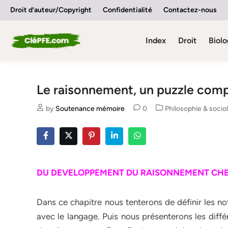
Skip
Droit d’auteur/Copyright
Confidentialité
Contactez-nous
to
content
Index
Droit
Biolo
Le raisonnement, un puzzle com
Posted
by
Soutenance mémoire
0
Philosophie & socio
in
DU DEVELOPPEMENT DU RAISONNEMENT CHE
Dans ce chapitre nous tenterons de définir les no
avec le langage. Puis nous présenterons les diffé