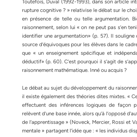
Toutefois, Duval (1992-1993), dans son article int
rupture cognitive ? » relativise le débat sur le ch
en présence de telle ou telle argumentation. B
raisonnement, selon lui « on ne peut pas s’en ten
identifier une argumentation» (p. 57). Il souligne
source d’équivoques pour les élèves dans le cadre
que « un enseignement spécifique et indépenda
déductif» (p. 60). C’est pourquoi il s’agit de s’ap
raisonnement mathématique. Inné ou acquis ?
Le débat au sujet du développement du raisonnemen
il existe également des théories dites mixtes. « Ce
effectuent des inférences logiques de façon p
relèvent d’une base innée, alors qu’à l’opposé d’au
de l’apprentissage » (Noveck, Mercier, Rossi et V
mentale » partagent l’idée que : « les individus d