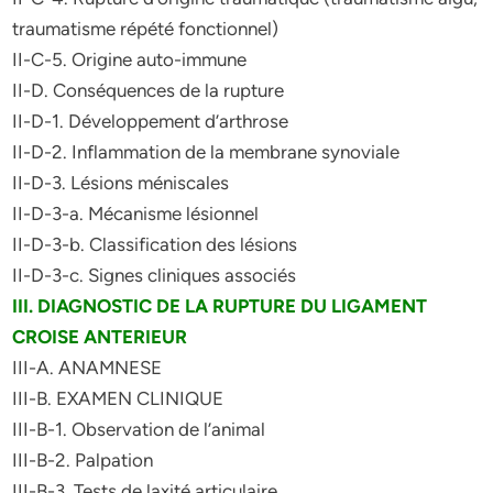
traumatisme répété fonctionnel)
II-C-5. Origine auto-immune
II-D. Conséquences de la rupture
II-D-1. Développement d’arthrose
II-D-2. Inflammation de la membrane synoviale
II-D-3. Lésions méniscales
II-D-3-a. Mécanisme lésionnel
II-D-3-b. Classification des lésions
II-D-3-c. Signes cliniques associés
III. DIAGNOSTIC DE LA RUPTURE DU LIGAMENT
CROISE ANTERIEUR
III-A. ANAMNESE
III-B. EXAMEN CLINIQUE
III-B-1. Observation de l’animal
III-B-2. Palpation
III-B-3. Tests de laxité articulaire