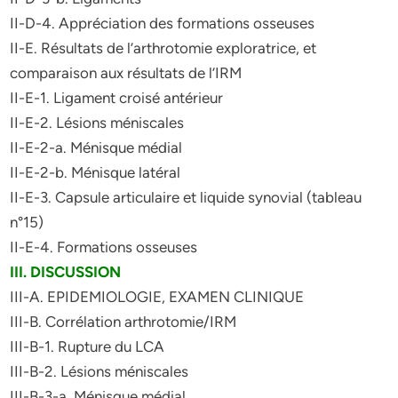
II-D-4. Appréciation des formations osseuses
II-E. Résultats de l’arthrotomie exploratrice, et
comparaison aux résultats de l’IRM
II-E-1. Ligament croisé antérieur
II-E-2. Lésions méniscales
II-E-2-a. Ménisque médial
II-E-2-b. Ménisque latéral
II-E-3. Capsule articulaire et liquide synovial (tableau
n°15)
II-E-4. Formations osseuses
III. DISCUSSION
III-A. EPIDEMIOLOGIE, EXAMEN CLINIQUE
III-B. Corrélation arthrotomie/IRM
III-B-1. Rupture du LCA
III-B-2. Lésions méniscales
III-B-3-a. Ménisque médial