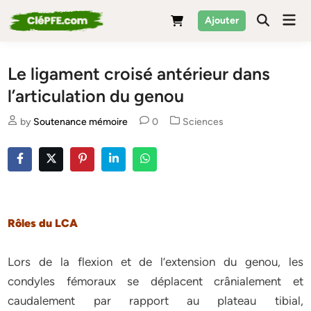
Skip
Mai
Ajouter
to
Men
content
Le ligament croisé antérieur dans
l’articulation du genou
Posted
by
Soutenance mémoire
0
Sciences
in
Rôles du LCA
Lors de la flexion et de l’extension du genou, les
condyles fémoraux se déplacent crânialement et
caudalement par rapport au plateau tibial,