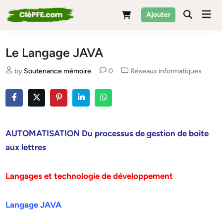
Skip
Mai
Ajouter
to
Men
content
Le Langage JAVA
Posted
by
Soutenance mémoire
0
Réseaux informatiques
in
AUTOMATISATION Du processus de gestion de boite
aux lettres
Langages et technologie de développement
Langage JAVA