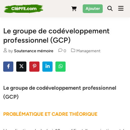
Skip
Mai
Ajouter
to
Men
content
Le groupe de codéveloppement
professionnel (GCP)
Posted
by
Soutenance mémoire
0
Management
in
Le groupe de codéveloppement professionnel
(GCP)
PROBLÉMATIQUE ET CADRE THÉORIQUE