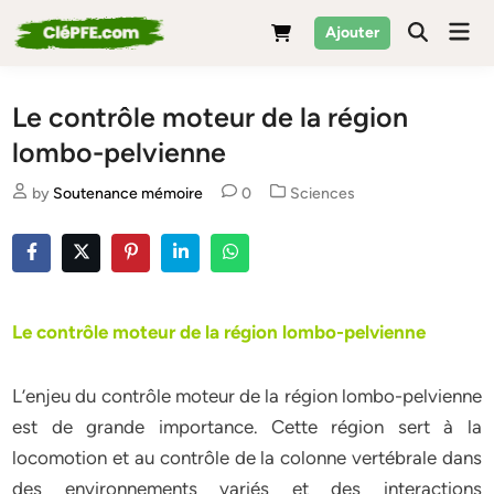
Skip
Mai
Ajouter
to
Men
content
Le contrôle moteur de la région
lombo-pelvienne
Posted
by
Soutenance mémoire
0
Sciences
in
Le contrôle moteur de la région lombo-pelvienne
L’enjeu du contrôle moteur de la région lombo-pelvienne
est de grande importance. Cette région sert à la
locomotion et au contrôle de la colonne vertébrale dans
des environnements variés et des interactions