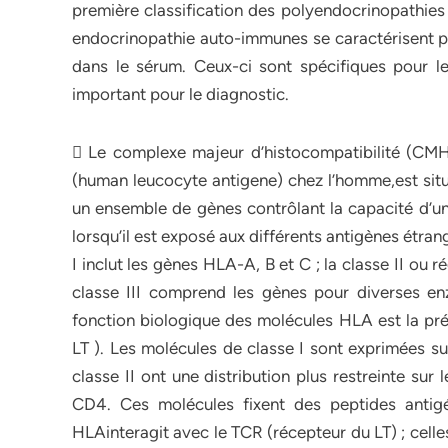
première classification des polyendocrinopathies
endocrinopathie auto-immunes se caractérisent pa
dans le sérum. Ceux-ci sont spécifiques pour le
important pour le diagnostic.
 Le complexe majeur d’histocompatibilité (CMH
(human leucocyte antigene) chez l’homme,est sit
un ensemble de gènes contrôlant la capacité d’un
lorsqu’il est exposé aux différents antigènes étranger
I inclut les gènes HLA-A, B et C ; la classe II ou 
classe III comprend les gènes pour diverses e
fonction biologique des molécules HLA est la pr
LT ). Les molécules de classe I sont exprimées su
classe II ont une distribution plus restreinte sur
CD4. Ces molécules fixent des peptides antig
HLAinteragit avec le TCR (récepteur du LT) ; celles