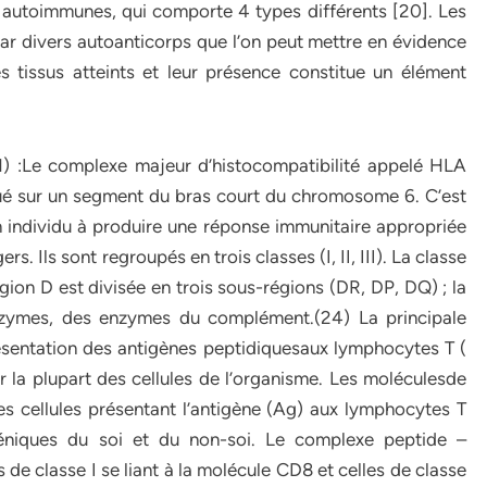
 autoimmunes, qui comporte 4 types différents [20]. Les
r divers autoanticorps que l’on peut mettre en évidence
s tissus atteints et leur présence constitue un élément
) :Le complexe majeur d’histocompatibilité appelé HLA
ué sur un segment du bras court du chromosome 6. C’est
 individu à produire une réponse immunitaire appropriée
s. Ils sont regroupés en trois classes (I, II, III). La classe
région D est divisée en trois sous-régions (DR, DP, DQ) ; la
nzymes, des enzymes du complément.(24) La principale
ésentation des antigènes peptidiquesaux lymphocytes T (
r la plupart des cellules de l’organisme. Les moléculesde
 les cellules présentant l’antigène (Ag) aux lymphocytes T
éniques du soi et du non-soi. Le complexe peptide –
 de classe I se liant à la molécule CD8 et celles de classe