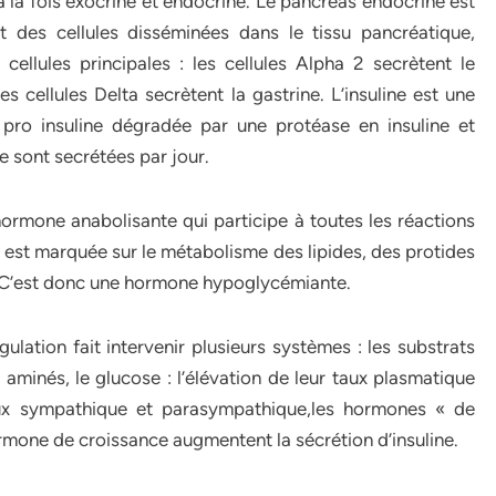
à la fois exocrine et endocrine. Le pancréas endocrine est
t des cellules disséminées dans le tissu pancréatique,
ellules principales : les cellules Alpha 2 secrètent le
les cellules Delta secrètent la gastrine. L’insuline est une
pro insuline dégradée par une protéase en insuline et
e sont secrétées par jour.
 hormone anabolisante qui participe à toutes les réactions
 est marquée sur le métabolisme des lipides, des protides
e. C’est donc une hormone hypoglycémiante.
gulation fait intervenir plusieurs systèmes : les substrats
 aminés, le glucose : l’élévation de leur taux plasmatique
veux sympathique et parasympathique,les hormones « de
’hormone de croissance augmentent la sécrétion d’insuline.