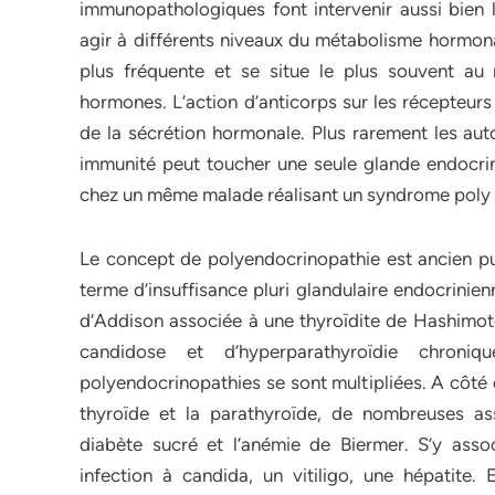
immunopathologiques font intervenir aussi bien l
agir à différents niveaux du métabolisme hormonal
plus fréquente et se situe le plus souvent a
hormones. L’action d’anticorps sur les récepteur
de la sécrétion hormonale. Plus rarement les auto
immunité peut toucher une seule glande endocrine,
chez un même malade réalisant un syndrome poly 
Le concept de polyendocrinopathie est ancien pu
terme d’insuffisance pluri glandulaire endocrinie
d’Addison associée à une thyroïdite de Hashimoto
candidose et d’hyperparathyroïdie chroniq
polyendocrinopathies se sont multipliées. A côté d
thyroïde et la parathyroïde, de nombreuses as
diabète sucré et l’anémie de Biermer. S’y asso
infection à candida, un vitiligo, une hépatite