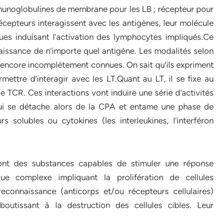
munoglobulines de membrane pour les LB ; récepteur pour
écepteurs interagissent avec les antigènes, leur molécule
ues induisant l’activation des lymphocytes impliqués.Ce
aissance de n’importe quel antigène. Les modalités selon
t encore incomplètement connues. On sait qu’ils expriment
ettre d’interagir avec les LT.Quant au LT, il se fixe au
le TCR. Ces interactions vont induire une série d’activités
qui se détache alors de la CPA et entame une phase de
s solubles ou cytokines (les interleukines, l’interféron
 sont des substances capables de stimuler une réponse
que complexe impliquant la prolifération de cellules
econnaissance (anticorps et/ou récepteurs cellulaires)
boutissant à la destruction des cellules cibles. Leur