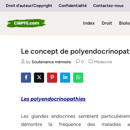
Skip
Droit d’auteur/Copyright
Confidentialité
Contactez-nous
to
content
Index
Droit
Biolo
Le concept de polyendocrinopat
Posted
by
Soutenance mémoire
0
Médecine
in
Les polyendocrinopathies
Les glandes endocrines semblent particuliè
démontre la fréquence des maladies au