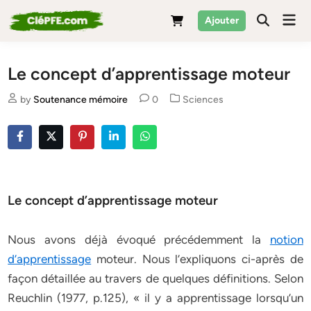
Skip
Mai
Ajouter
to
Men
content
Le concept d’apprentissage moteur
Posted
by
Soutenance mémoire
0
Sciences
in
Le concept d’apprentissage moteur
Nous avons déjà évoqué précédemment la
notion
d’apprentissage
moteur. Nous l’expliquons ci-après de
façon détaillée au travers de quelques définitions. Selon
Reuchlin (1977, p.125), « il y a apprentissage lorsqu’un