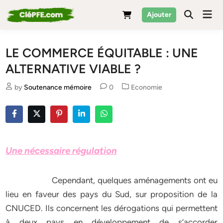
Skip
Mai
Ajouter
to
Men
content
LE COMMERCE ÉQUITABLE : UNE
ALTERNATIVE VIABLE ?
Posted
by
Soutenance mémoire
0
Economie
in
Une nécessaire régulation
Cependant, quelques aménagements ont eu
lieu en faveur des pays du Sud, sur proposition de la
CNUCED. Ils concernent les dérogations qui permettent
à deux pays en développement de s’accorder