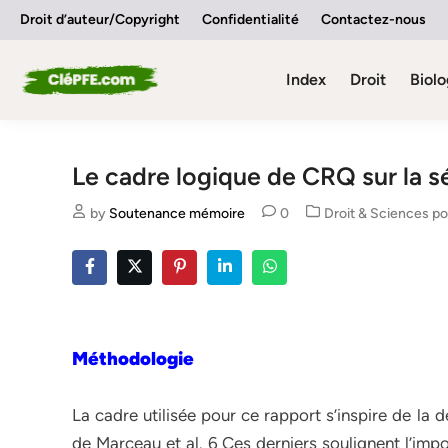
Skip
Droit d’auteur/Copyright
Confidentialité
Contactez-nous
to
content
Index
Droit
Biolo
Le cadre logique de CRQ sur la s
Posted
by
Soutenance mémoire
0
Droit & Sciences po
in
Méthodologie
La cadre utilisée pour ce rapport s’inspire de la
de Marceau et al. 6 Ces derniers soulignent l’impo