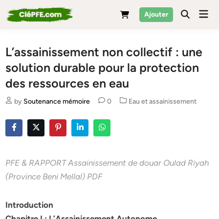
Skip
Mai
Ajouter
to
Men
content
L’assainissement non collectif : une
solution durable pour la protection
des ressources en eau
Posted
by
Soutenance mémoire
0
Eau et assainissement
in
PFE & RAPPORT Assainissement de douar Oulad Riyah
(Province Beni Mellal) PDF
Introduction
Chapitre I : L’Assainissement Autonome