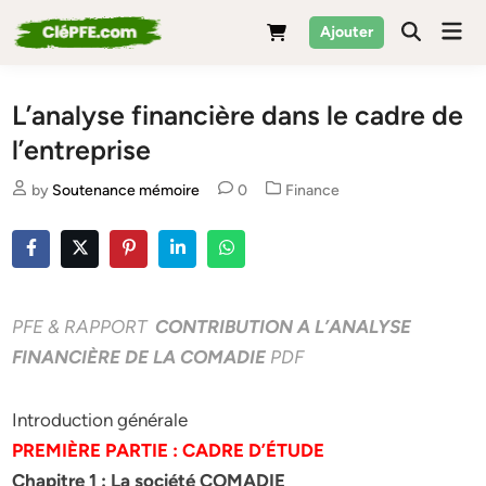
Skip
Mai
Ajouter
to
Men
content
L’analyse financière dans le cadre de
l’entreprise
Posted
by
Soutenance mémoire
0
Finance
in
PFE & RAPPORT
CONTRIBUTION A L’ANALYSE
FINANCIÈRE DE LA COMADIE
PDF
Introduction générale
PREMIÈRE PARTIE : CADRE D’ÉTUDE
Chapitre 1 : La société COMADIE