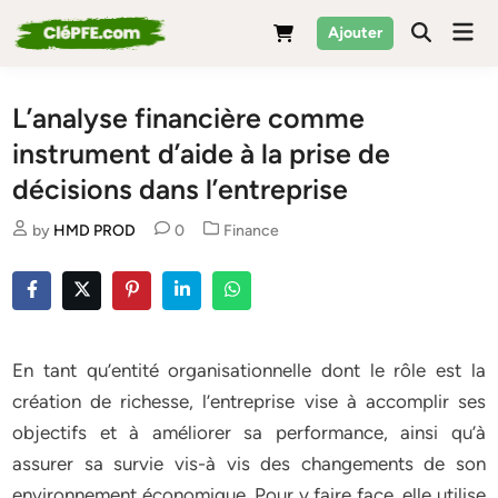
Skip
Mai
Ajouter
to
Men
content
L’analyse financière comme
instrument d’aide à la prise de
décisions dans l’entreprise
Posted
by
HMD PROD
0
Finance
in
En tant qu’entité organisationnelle dont le rôle est la
création de richesse, l’entreprise vise à accomplir ses
objectifs et à améliorer sa performance, ainsi qu’à
assurer sa survie vis-à vis des changements de son
environnement économique. Pour y faire face, elle utilise