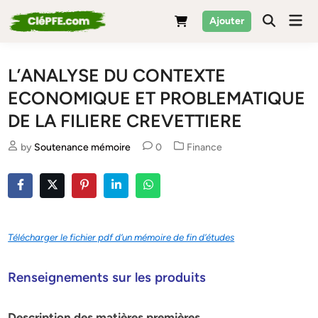
Skip
Mai
Ajouter
to
Men
content
L’ANALYSE DU CONTEXTE
ECONOMIQUE ET PROBLEMATIQUE
DE LA FILIERE CREVETTIERE
Posted
by
Soutenance mémoire
0
Finance
in
Télécharger le fichier pdf d’un mémoire de fin d’études
Renseignements sur les produits
Description des matières premières