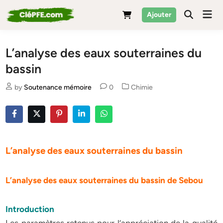
Skip
Mai
Ajouter
to
Men
content
L’analyse des eaux souterraines du
bassin
Posted
by
Soutenance mémoire
0
Chimie
in
L’analyse des eaux souterraines du bassin
L’analyse des eaux souterraines du bassin de Sebou
Introduction