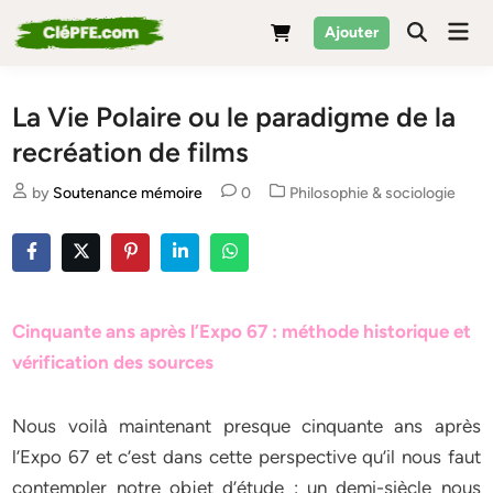
Skip
Mai
Ajouter
to
Men
content
La Vie Polaire ou le paradigme de la
recréation de films
Posted
by
Soutenance mémoire
0
Philosophie & sociologie
in
Cinquante ans après l’Expo 67 : méthode historique et
vérification des sources
Nous voilà maintenant presque cinquante ans après
l’Expo 67 et c’est dans cette perspective qu’il nous faut
contempler notre objet d’étude : un demi-siècle nous