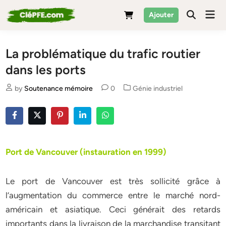
Skip
Mai
Ajouter
to
Men
content
La problématique du trafic routier
dans les ports
Posted
by
Soutenance mémoire
0
Génie industriel
in
Port de Vancouver (instauration en 1999)
Le port de Vancouver est très sollicité grâce à
l’augmentation du commerce entre le marché nord-
américain et asiatique. Ceci générait des retards
importants dans la livraison de la marchandise transitant