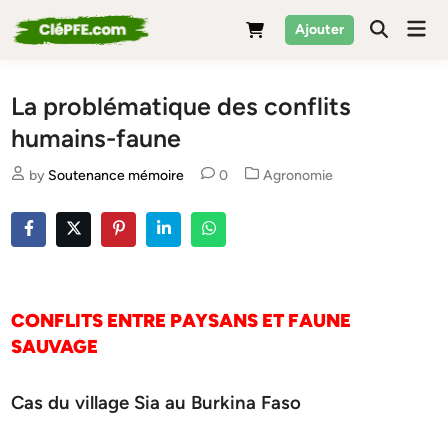
Skip
Mai
Ajouter
to
Men
content
La problématique des conflits
humains-faune
Posted
by
Soutenance mémoire
0
Agronomie
in
CONFLITS ENTRE PAYSANS ET FAUNE
SAUVAGE
Cas du village Sia au Burkina Faso