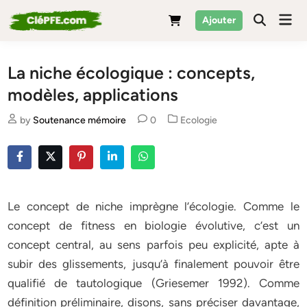
Skip
Mai
Ajouter
to
Men
content
La niche écologique : concepts,
modèles, applications
Posted
by
Soutenance mémoire
0
Ecologie
in
Le concept de niche imprègne l’écologie. Comme le
concept de fitness en biologie évolutive, c’est un
concept central, au sens parfois peu explicité, apte à
subir des glissements, jusqu’à finalement pouvoir être
qualifié de tautologique (Griesemer 1992). Comme
définition préliminaire, disons, sans préciser davantage,