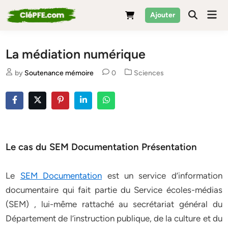
Skip
Mai
Ajouter
to
Men
content
La médiation numérique
Posted
by
Soutenance mémoire
0
Sciences
in
Le cas du SEM Documentation Présentation
Le
SEM Documentation
est un service d’information
documentaire qui fait partie du Service écoles-médias
(SEM) , lui-même rattaché au secrétariat général du
Département de l’instruction publique, de la culture et du