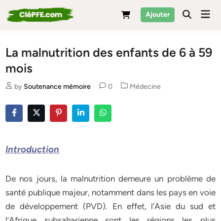
Skip
Mai
Ajouter
to
Men
content
La malnutrition des enfants de 6 à 59
mois
Posted
by
Soutenance mémoire
0
Médecine
in
Introduction
De nos jours, la malnutrition demeure un problème de
santé publique majeur, notamment dans les pays en voie
de développement (PVD). En effet, l’Asie du sud et
l’Afrique subsaharienne sont les régions les plus