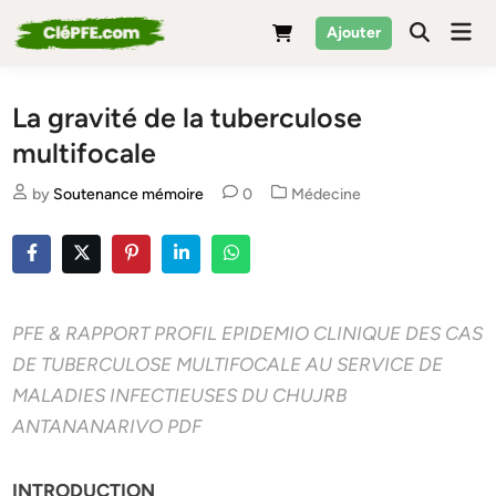
Skip
Mai
Ajouter
to
Men
content
La gravité de la tuberculose
multifocale
Posted
by
Soutenance mémoire
0
Médecine
in
PFE & RAPPORT PROFIL EPIDEMIO CLINIQUE DES CAS
DE TUBERCULOSE MULTIFOCALE AU SERVICE DE
MALADIES INFECTIEUSES DU CHUJRB
ANTANANARIVO PDF
INTRODUCTION