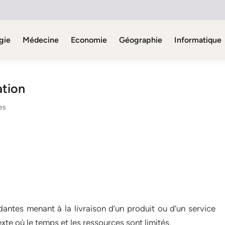
gie
Médecine
Economie
Géographie
Informatique
ation
es
antes menant à la livraison d’un produit ou d’un service
xte où le temps et les ressources sont limités.