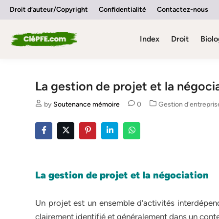
Skip
Droit d’auteur/Copyright
Confidentialité
Contactez-nous
to
content
Index
Droit
Biolo
La gestion de projet et la négoci
Posted
by
Soutenance mémoire
0
Gestion d'entrepris
in
La gestion de projet et la négociation
Un projet est un ensemble d’activités interdépend
clairement identifié et généralement dans un conte