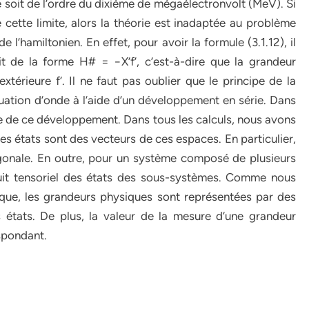
ure soit de l’ordre du dixième de mégaélectronvolt (MeV). Si
e cette limite, alors la théorie est inadaptée au problème
l’hamiltonien. En effet, pour avoir la formule (3.1.12), il
it de la forme H# = −X’f’, c’est-à-dire que la grandeur
extérieure f’. Il ne faut pas oublier que le principe de la
équation d’onde à l’aide d’un développement en série. Dans
dre de ce développement. Dans tous les calculs, nous avons
 les états sont des vecteurs de ces espaces. En particulier,
ogonale. En outre, pour un système composé de plusieurs
uit tensoriel des états des sous-systèmes. Comme nous
ique, les grandeurs physiques sont représentées par des
s états. De plus, la valeur de la mesure d’une grandeur
espondant.