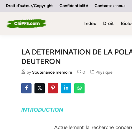
Skip
Droit d’auteur/Copyright
Confidentialité
Contactez-nous
to
content
Index
Droit
Biolo
LA DETERMINATION DE LA POL
DEUTERON
Posted
by
Soutenance mémoire
0
Physique
in
INTRODUCTION
Actuellement la recherche concernant les