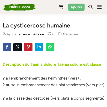
Skip
Mai
Ajouter
to
Men
content
La cysticercose humaine
Posted
by
Soutenance mémoire
0
Médecine
in
Description du Taenia Solium Taenia solium est classé
? à l’embranchement des helminthes (vers) ,
? au sous embranchement des plathelminthes (vers plat)
,
? à la classe des cestodes (vers plats à corps segmenté)
,